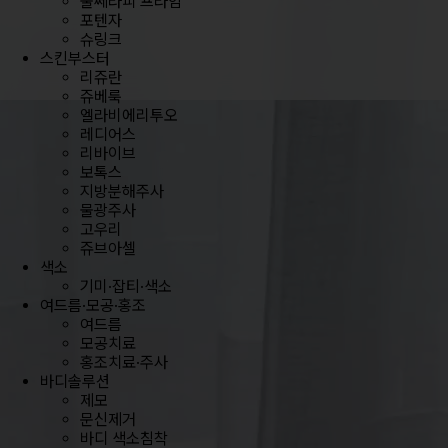
울쎄라피 프라임
포텐자
슈링크
스킨부스터
리쥬란
쥬베룩
엘라비에리투오
레디어스
리바이브
보톡스
지방분해주사
물광주사
고우리
쥬브아셀
색소
기미·잡티·색소
여드름·모공·홍조
여드름
모공치료
홍조치료·주사
바디솔루션
제모
문신제거
바디 색소침착