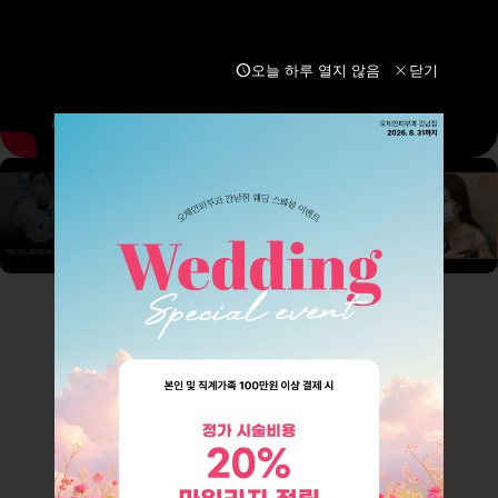
schedule
close
오늘 하루 열지 않음
닫기
OZHEAN event
오체안피부과 강남점 이벤트입니다.