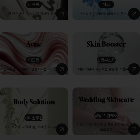
리프팅
색소
한 번도 처지지 않았던 것처럼 리프팅
본연의 맑은 피부로 되돌리는 색소치료
Acne
Skin Booster
여드름
스킨부스터
변덕심한 내 피부도 진정시키는 여드름 치료
피부 속부터 채워주는 맞춤형 스킨부스터
Wedding Skincare
Body Solution
웨딩 스킨케어
바디솔루션
인생의 가장 중요한 순간을 위한 1:1 맞춤형
바디 케어의 시작과 끝, 오체안 바디솔루션
프로그램