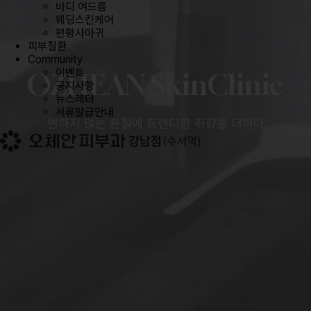
바디 여드름
웨딩스킨케어
편평사마귀
피부질환
Community
이벤트
OZHEAN SkinClinic
공지사항
뉴스레터
서류발급안내
변하지 않는 본질에 트렌디한 취향을 더하다