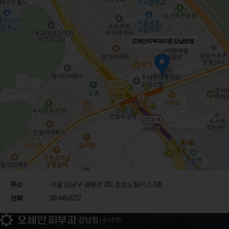
,
year
7
2
4
4
8
8
9
2019년 설립·운영기간
전지점 환자 수
대표전화
02.445.8272
서울 강남구 광평로 281 효성노틸러스 2층
수인분당선, 3호선 수서역 3번 출구
(수서동, 수서빌딩)
진료시간 안내
월/금
AM 10:00 - PM 08:00(야간)
화/수/목
AM 10:00 - PM 07:00
토요일
AM 09:30 - PM 02:30